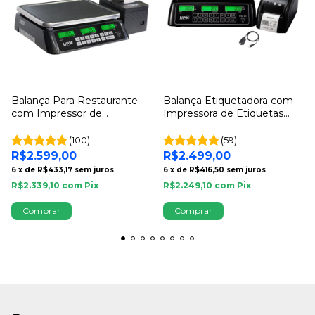
Balança Para Restaurante
Balança Etiquetadora com
com Impressor de
Impressora de Etiquetas
Comandas Automático -
32kg UPX Solution Selo
Combo Restaurante UPX
Inmetro
(100)
(59)
R$2.599,00
R$2.499,00
6
x
de
R$433,17
sem juros
6
x
de
R$416,50
sem juros
R$2.339,10
com
Pix
R$2.249,10
com
Pix