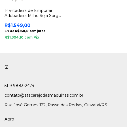
Plantadeira de Empurrar
Adubadeira Milho Soja Sorgo
Feijão
R$1.549,00
6
x
de
R$258,17
sem juros
R$1.394,10
com
Pix
51 9 9883-2474
contato@atacarejodasmaquinas.com.br
Rua José Gomes 122, Passo das Pedras, Gravataí/RS
Agro