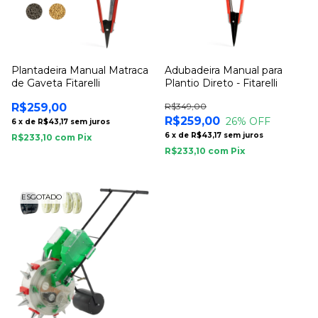
Plantadeira Manual Matraca
Adubadeira Manual para
de Gaveta Fitarelli
Plantio Direto - Fitarelli
R$259,00
R$349,00
R$259,00
26
% OFF
6
x
de
R$43,17
sem juros
6
x
de
R$43,17
sem juros
R$233,10
com
Pix
R$233,10
com
Pix
ESGOTADO