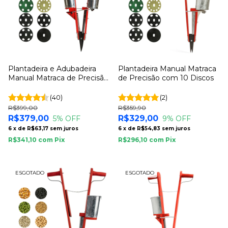
Plantadeira e Adubadeira
Plantadeira Manual Matraca
Manual Matraca de Precisão
de Precisão com 10 Discos
com 10 Discos
(40)
(2)
R$399,00
R$359,90
R$379,00
R$329,00
5
% OFF
9
% OFF
6
x
de
R$63,17
sem juros
6
x
de
R$54,83
sem juros
R$341,10
com
Pix
R$296,10
com
Pix
ESGOTADO
ESGOTADO