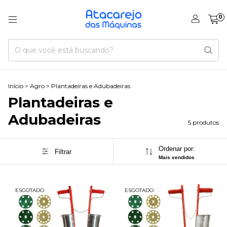
0
Início
>
Agro
>
Plantadeiras e Adubadeiras
Plantadeiras e
Adubadeiras
5 produtos
Ordenar por:
Filtrar
Mais vendidos
ESGOTADO
ESGOTADO