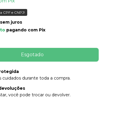
om
Pix
a CPF e CNPJ!
sem juros
to
pagando com Pix
rotegida
 cuidados durante toda a compra.
devoluções
tar, você pode trocar ou devolver.