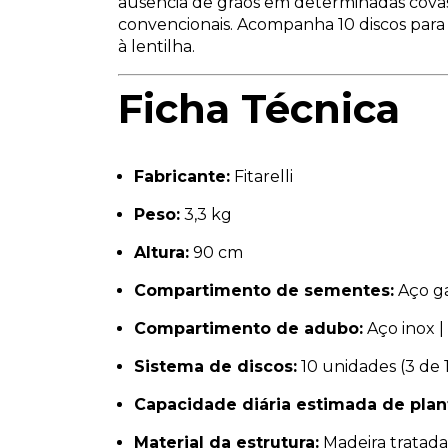
ausência de grãos em determinadas cova
convencionais. Acompanha 10 discos para
à lentilha.
Ficha Técnica
Fabricante:
Fitarelli
Peso:
3,3 kg
Altura:
90 cm
Compartimento de sementes:
Aço ga
Compartimento de adubo:
Aço inox |
Sistema de discos:
10 unidades (3 de 1
Capacidade diária estimada de plant
Material da estrutura:
Madeira tratada