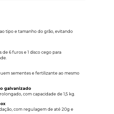
o tipo e tamanho do grão, evitando
 de 6 furos e 1 disco cego para
ade.
uem sementes e fertilizante ao mesmo
o galvanizado
prolongado, com capacidade de 1,5 kg.
nox
xidação, com regulagem de até 20g e