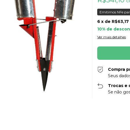
c
Emitimos NFe par
6
x de
R$63,17
10% de descon
Ver mais detalhes
Compra p
Seus dados
Trocas e 
Se não gos