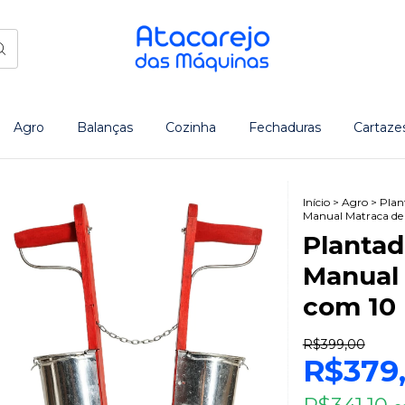
Agro
Balanças
Cozinha
Fechaduras
Cartaze
Início
>
Agro
>
Plan
Manual Matraca de 
Plantad
Manual 
com 10 
R$399,00
R$379
R$341,10