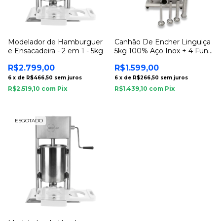
Modelador de Hamburguer
Canhão De Encher Linguiça
e Ensacadeira - 2 em 1 - 5kg
5kg 100% Aço Inox + 4 Funis
- Brimac
R$2.799,00
R$1.599,00
6
x
de
R$466,50
sem juros
6
x
de
R$266,50
sem juros
R$2.519,10
com
Pix
R$1.439,10
com
Pix
ESGOTADO