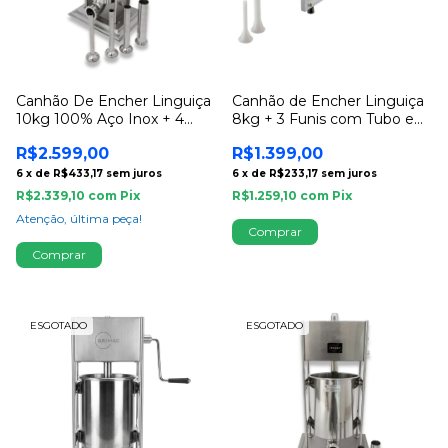
Canhão De Encher Linguiça
Canhão de Encher Linguiça
10kg 100% Aço Inox + 4
8kg + 3 Funis com Tubo em
Funis - Brimac
Aço Inox
R$2.599,00
R$1.399,00
6
x
de
R$433,17
sem juros
6
x
de
R$233,17
sem juros
R$2.339,10
com
Pix
R$1.259,10
com
Pix
Atenção, última peça!
ESGOTADO
ESGOTADO