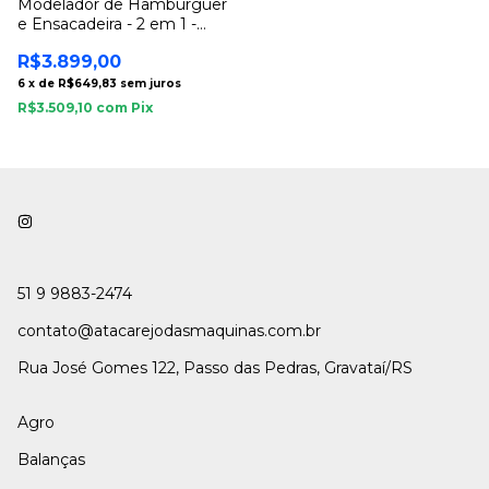
Modelador de Hamburguer
e Ensacadeira - 2 em 1 -
10kg
R$3.899,00
6
x
de
R$649,83
sem juros
R$3.509,10
com
Pix
51 9 9883-2474
contato@atacarejodasmaquinas.com.br
Rua José Gomes 122, Passo das Pedras, Gravataí/RS
Agro
Balanças