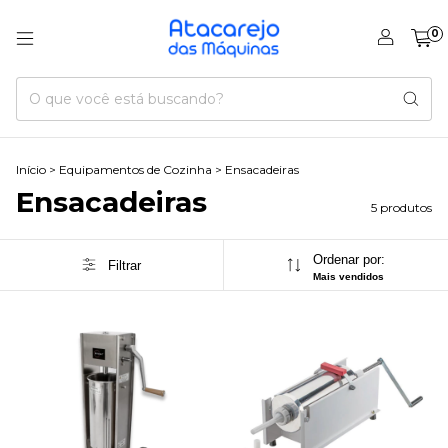
0
Início
>
Equipamentos de Cozinha
>
Ensacadeiras
Ensacadeiras
5 produtos
Ordenar por:
Filtrar
Mais vendidos