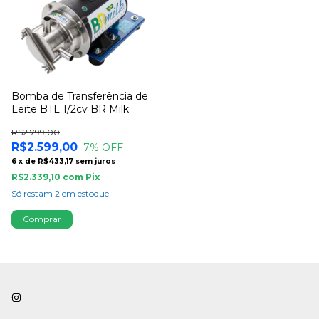
Bomba de Transferência de
Leite BTL 1/2cv BR Milk
R$2.799,00
R$2.599,00
7
% OFF
6
x
de
R$433,17
sem juros
R$2.339,10
com
Pix
Só restam
2
em estoque!