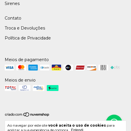
Sirenes
Contato
Troca e Devoluções
Política de Privacidade
Meios de pagamento
Meios de envio
Copyright Atacarejo das Máquinas - 30546728000184 - 2026. Todos os
Ao navegar por este site
você aceita o uso de cookies
para
direitos reservados.
agilizar a sua experiência de compra.
Entendi