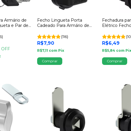
ra Armário de
Fecho Lingueta Porta
Fechadura par
ueta e Par de
Cadeado Para Armário de
Elétrico Fech
rano
Aço Soprano
Soprano 2x4
6)
(116)
(10
R$7,90
R$6,49
 OFF
R$7,11
com
Pix
R$5,84
com
Pi
x