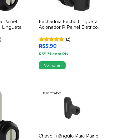
a Painel
Fechadura Fecho Lingueta
o Lingueta
Acionador P Painel Elétrico
4mm
Soprano
)
(12)
R$5,90
x
R$5,31
com
Pix
ESGOTADO
Chave Triângulo Para Painel