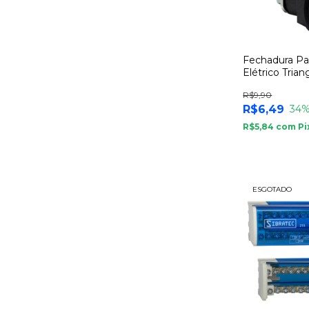
Fechadura Pa
Elétrico Tria
com Dobra
R$9,90
R$6,49
34
%
R$5,84
com
Pi
ESGOTADO