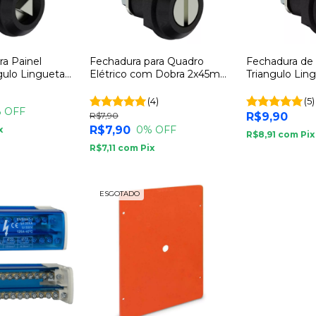
ra Painel
Fechadura para Quadro
Fechadura de 
ngulo Lingueta
Elétrico com Dobra 2x45mm
Triangulo Lin
Fecho Fenda
7x45
(4)
(5)
 OFF
R$7,90
R$9,90
R$7,90
0
% OFF
x
R$8,91
com
Pix
R$7,11
com
Pix
ESGOTADO