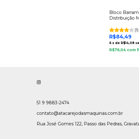
Bloco Barra
Distribuição 
Trilho Din 2x1
(1)
R$84,49
6
x
de
R$14,08
s
R$76,04
com
51 9 9883-2474
contato@atacarejodasmaquinas.com.br
Rua José Gomes 122, Passo das Pedras, Gravat