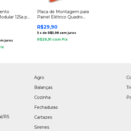
mento
Placa de Montagem para
Modular 125a p
Painel Elétrico Quadro
5
16,5cm x 12cm
R$29,90
5
x
de
R$5,98
sem juros
R$26,91
com
Pix
em juros
Pix
Agro
C
Balanças
Tr
Cozinha
Po
Fechaduras
aí/RS
Cartazes
Sirenes