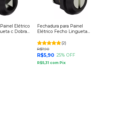
Painel Elétrico
Fechadura para Painel
gueta c Dobra
Elétrico Fecho Lingueta
35mm Soprano
(2)
R$7,90
R$5,90
25
% OFF
R$5,31
com
Pix