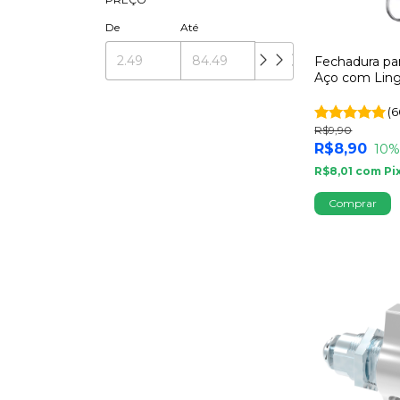
De
Até
Fechadura pa
Aço com Ling
Chaves - Sop
(6
R$9,90
R$8,90
10
%
R$8,01
com
Pi