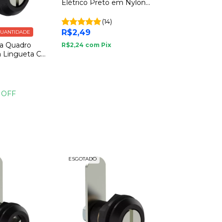
Elétrico Preto em Nylon
Soprano
(14)
R$2,49
UANTIDADE
ra Quadro
R$2,24
com
Pix
a Lingueta C
m
 OFF
ESGOTADO