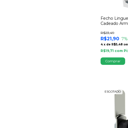
Fecho Lingue
Cadeado Armá
Painel Elétric
R$23,49
R$21,90
7
%
4
x
de
R$5,48
se
R$19,71
com
Pi
ESGOTADO