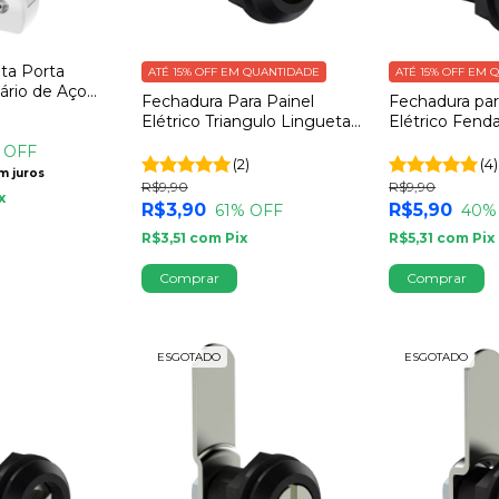
ta Porta
ATÉ 15% OFF
EM QUANTIDADE
ATÉ 15% OFF
EM Q
rio de Aço
Fechadura Para Painel
Fechadura pa
o
Elétrico Triangulo Lingueta
Elétrico Fend
Reta 35mm
Dobra 7x51m
 OFF
(2)
(4)
m juros
R$9,90
R$9,90
x
R$3,90
R$5,90
61
% OFF
40
%
R$3,51
com
Pix
R$5,31
com
Pix
ESGOTADO
ESGOTADO