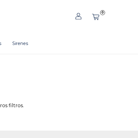
0
s
Sirenes
s filtros.