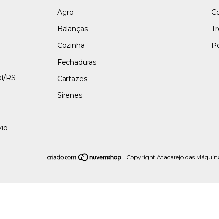
Agro
C
Balanças
Tr
Cozinha
Po
Fechaduras
aí/RS
Cartazes
Sirenes
vio
Copyright Atacarejo das Máquina