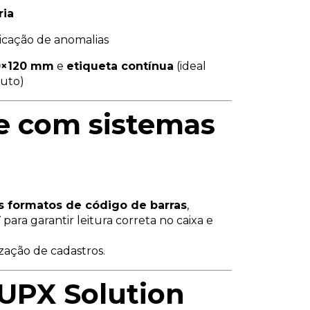
ria
icação de anomalias
0×120 mm
e
etiqueta contínua
(ideal
duto)
e com sistemas
s formatos de código de barras
,
V
para garantir leitura correta no caixa e
zação de cadastros.
 UPX Solution