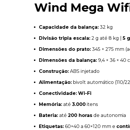
Wind Mega Wif
Capacidade da balança:
32 kg
Divisão tripla escala:
2 g até 8 kg |
5 
Dimensões do prato:
345 × 275 mm (a
Dimensões da balança:
9,4 × 36 × 40 
Construção:
ABS injetado
Alimentação:
bivolt automático (110/22
Conectividade:
Wi-Fi
Memória:
até
3.000
itens
Bateria:
até
200 horas
de autonomia
Etiquetas:
60×40 a 60×120 mm e
cont