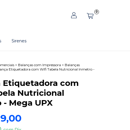
0
s
Sirenes
merciais
>
Balanças com Impressora
>
Balanças
ança Etiquetadora com Wifi Tabela Nutricional Inmetro -
 Etiquetadora com
bela Nutricional
o - Mega UPX
9,00
0
com
Pix