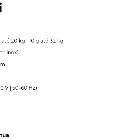
i
g
até 20 kg | 10 g até 32 kg
ço inox)
cm
0 V | 50–60 Hz)
ínua