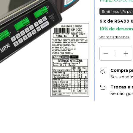
Emitimos NFe par
6
x de
R$499,
10% de descon
Ver mais detalhes
Compra p
Seus dados
Trocas e 
Se não gos
Entregas para o CE