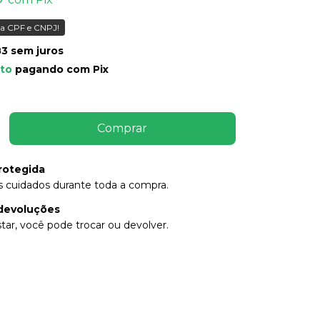
a CPF e CNPJ!
83
sem juros
to
pagando com Pix
rotegida
 cuidados durante toda a compra.
devoluções
tar, você pode trocar ou devolver.
P:
Alterar CEP
Calcular