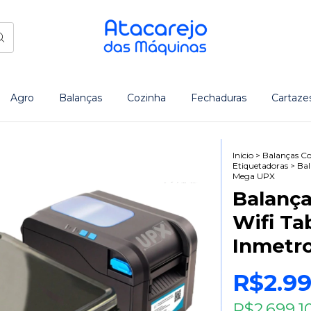
Agro
Balanças
Cozinha
Fechaduras
Cartaze
Início
>
Balanças Co
Etiquetadoras
>
Bal
Mega UPX
Balança
Wifi Ta
Inmetr
R$2.99
R$2.699,1