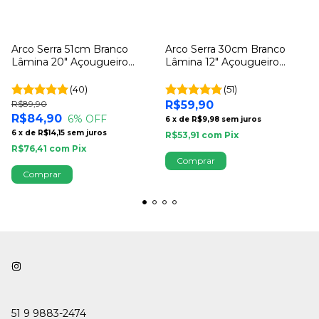
Arco Serra 51cm Branco
Arco Serra 30cm Branco
Lâmina 20" Açougueiro
Lâmina 12" Açougueiro
Profissional Cricri
Profissional Cricri
(40)
(51)
R$89,90
R$59,90
R$84,90
6
% OFF
6
x
de
R$9,98
sem juros
6
x
de
R$14,15
sem juros
R$53,91
com
Pix
R$76,41
com
Pix
51 9 9883-2474