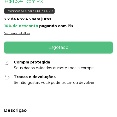
R$13,41
com
Pix
Emitimos NFe para CPF e CNPJ!
2
x de
R$7,45
sem juros
10% de desconto
pagando com Pix
Ver mais detalhes
Compra protegida
Seus dados cuidados durante toda a compra.
Trocas e devoluções
Se não gostar, você pode trocar ou devolver.
Descrição