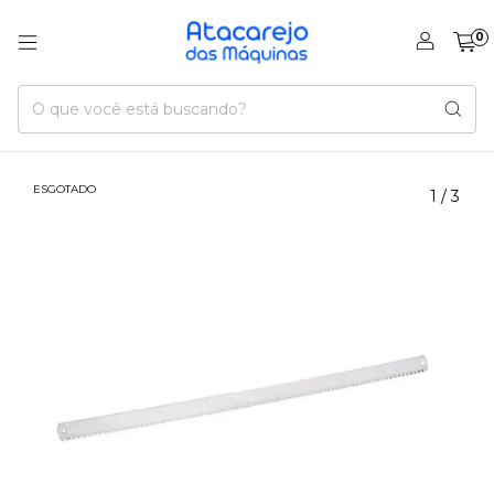
0
ESGOTADO
1
/
3