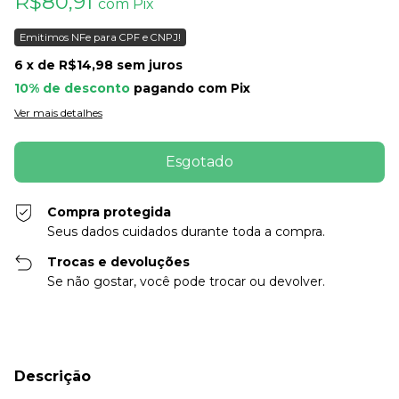
R$80,91
com
Pix
Emitimos NFe para CPF e CNPJ!
6
x de
R$14,98
sem juros
10% de desconto
pagando com Pix
Ver mais detalhes
Compra protegida
Seus dados cuidados durante toda a compra.
Trocas e devoluções
Se não gostar, você pode trocar ou devolver.
Descrição