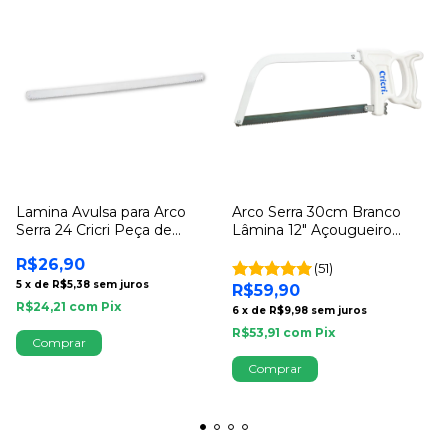
Lamina Avulsa para Arco
Arco Serra 30cm Branco
Serra 24 Cricri Peça de
Lâmina 12" Açougueiro
Reposição
Profissional Cricri
R$26,90
(51)
5
x
de
R$5,38
sem juros
R$59,90
R$24,21
com
Pix
6
x
de
R$9,98
sem juros
R$53,91
com
Pix