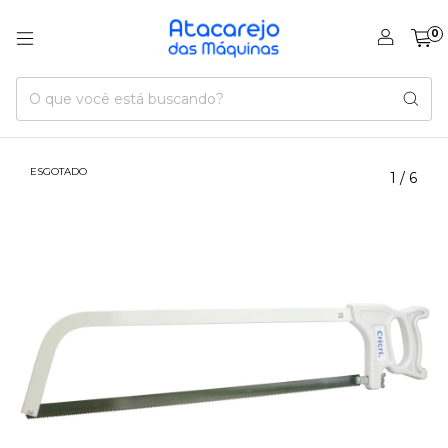
0
ESGOTADO
1
/
6