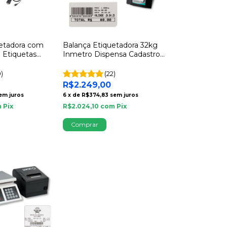
uetadora com
Balança Etiquetadora 32kg
 Etiquetas
Inmetro Dispensa Cadastros
tion Selo
Pronta Para Uso - UPX
9)
(22)
R$2.249,00
em juros
6
x
de
R$374,83
sem juros
m
Pix
R$2.024,10
com
Pix