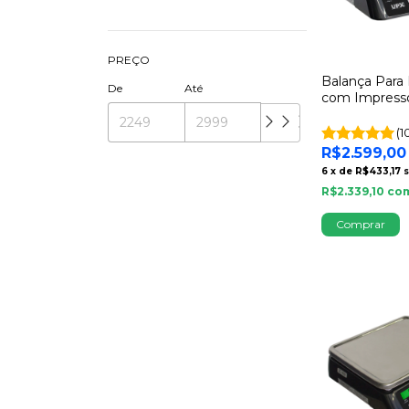
PREÇO
Balança Para
De
Até
com Impress
Comandas Au
Combo Resta
(1
R$2.599,00
6
x
de
R$433,17
R$2.339,10
co