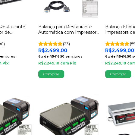
 Restaurante
Balança para Restaurante
Balança Etiq
or de
Automática com Impressor
Impressora de
tomático -
de Comandas UPX Solution
32kg UPX Solu
urante UPX
Inmetro
00)
(23)
(5
R$2.499,00
R$2.499,00
sem juros
6
x
de
R$416,50
sem juros
6
x
de
R$416,50
s
m
Pix
R$2.249,10
com
Pix
R$2.249,10
co