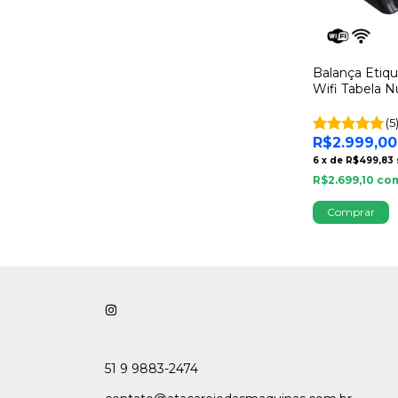
Balança Etiq
Wifi Tabela Nu
Inmetro - M
(5
R$2.999,00
6
x
de
R$499,83
R$2.699,10
co
51 9 9883-2474