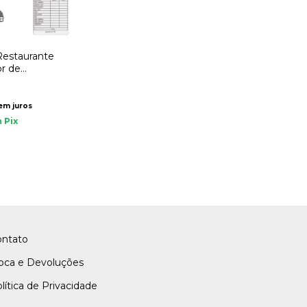
Restaurante
r de
-20 UPX
em juros
m
Pix
ontato
oca e Devoluções
lítica de Privacidade