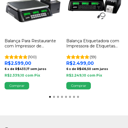
Balança Para Restaurante
Balança Etiquetadora com
com Impressor de
Impressora de Etiquetas
Comandas Automático -
32kg UPX Solution Selo
Combo Restaurante UPX
Inmetro
(100)
(59)
R$2.599,00
R$2.499,00
6
x
de
R$433,17
sem juros
6
x
de
R$416,50
sem juros
R$2.339,10
com
Pix
R$2.249,10
com
Pix