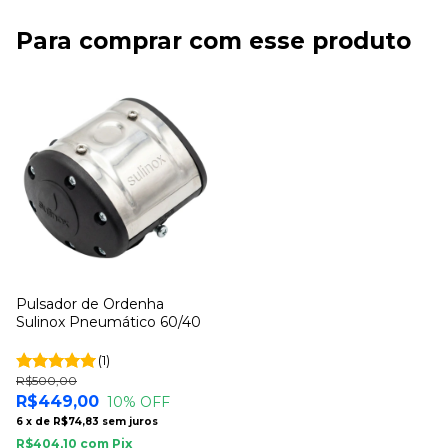
Para comprar com esse produto
Pulsador de Ordenha
Sulinox Pneumático 60/40
(1)
R$500,00
R$449,00
10
% OFF
6
x
de
R$74,83
sem juros
R$404,10
com
Pix