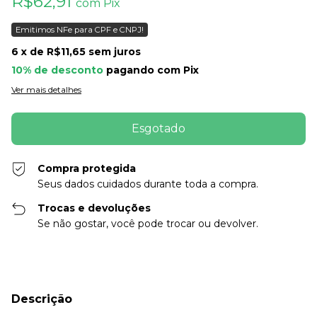
R$62,91
com
Pix
Emitimos NFe para CPF e CNPJ!
6
x de
R$11,65
sem juros
10% de desconto
pagando com Pix
Ver mais detalhes
Compra protegida
Seus dados cuidados durante toda a compra.
Trocas e devoluções
Se não gostar, você pode trocar ou devolver.
Descrição