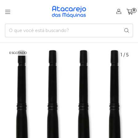
0
ESGOTADO
1
/
5