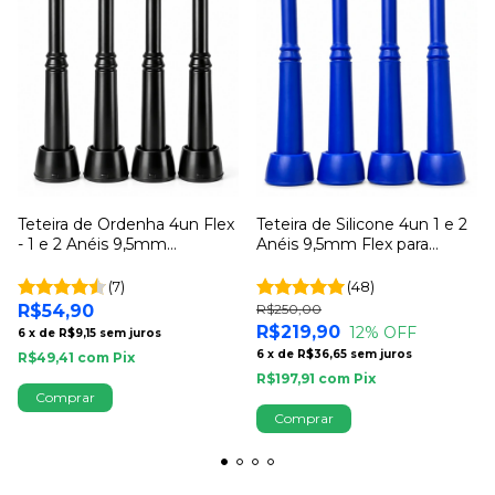
Teteira de Ordenha 4un Flex
Teteira de Silicone 4un 1 e 2
- 1 e 2 Anéis 9,5mm
Anéis 9,5mm Flex para
Conjunto Para Ordenhadeira
Ordenha
(7)
(48)
R$54,90
R$250,00
R$219,90
12
% OFF
6
x
de
R$9,15
sem juros
6
x
de
R$36,65
sem juros
R$49,41
com
Pix
R$197,91
com
Pix
Comprar