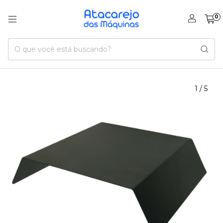
0
1
/
5