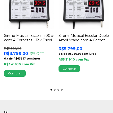
Sirene Musical Escolar 100w
Sirene Musical Escolar Duplo
com 4 Cornetas - Tok Escola
Amplificado com 4 Cornetas
Beatek
- Beatek
R$3.899,00
R$5.799,00
R$3.799,00
3
% OFF
6
x
de
R$966,50
sem juros
6
x
de
R$633,17
sem juros
R$5.219,10
com
Pix
R$3.419,10
com
Pix