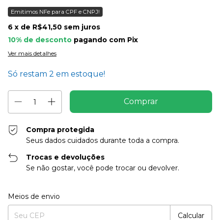
Emitimos NFe para CPF e CNPJ!
6
x de
R$41,50
sem juros
10% de desconto
pagando com Pix
Ver mais detalhes
Só restam
2
em estoque!
Compra protegida
Seus dados cuidados durante toda a compra.
Trocas e devoluções
Se não gostar, você pode trocar ou devolver.
Entregas para o CEP:
Alterar CEP
Meios de envio
Calcular