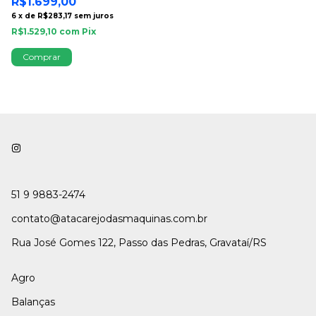
R$1.699,00
6
x
de
R$283,17
sem juros
R$
R$1.529,10
com
Pix
R
6
R$
51 9 9883-2474
contato@atacarejodasmaquinas.com.br
Rua José Gomes 122, Passo das Pedras, Gravataí/RS
Agro
Balanças