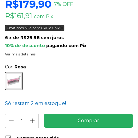
R$179,90
7
% OFF
R$161,91
com
Pix
Emitimos NFe para CPF e CNPJ!
6
x de
R$29,98
sem juros
10% de desconto
pagando com Pix
Ver mais detalhes
Cor:
Rosa
Só restam
2
em estoque!