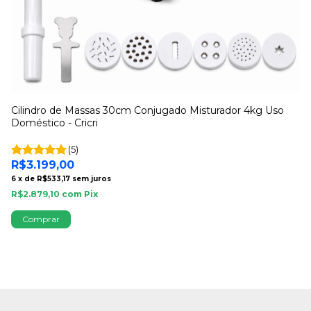
Cilindro de Massas 30cm Conjugado Misturador 4kg Uso
Ci
Doméstico - Cricri
Ca
R
(5)
6
R$3.199,00
R$
6
x
de
R$533,17
sem juros
R$2.879,10
com
Pix