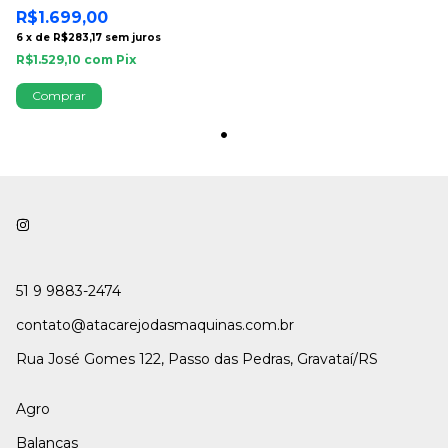
Carne e Extrusora - Do Cheff
R$1.699,00
6
x
de
R$283,17
sem juros
R$1.529,10
com
Pix
51 9 9883-2474
contato@atacarejodasmaquinas.com.br
Rua José Gomes 122, Passo das Pedras, Gravataí/RS
Agro
Balanças