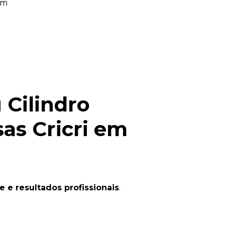
mm
u
Cilindro
sas Cricri em
e e resultados profissionais
.