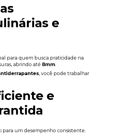
uas
linárias e
eal para quem busca praticidade na
uras, abrindo até
8mm
.
antiderrapantes
, você pode trabalhar
ciente e
rantida
:
para um desempenho consistente.