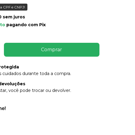
a CPF e CNPJ!
0
sem juros
to
pagando com Pix
rotegida
 cuidados durante toda a compra.
devoluções
tar, você pode trocar ou devolver.
he!
P:
Alterar CEP
Calcular