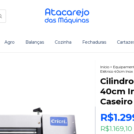
Agro
Balanças
Cozinha
Fechaduras
Cartaze
Início
>
Equipament
Elétrico 40cm Inox 
Cilindr
40cm In
Caseiro
R$1.29
R$1.169,10