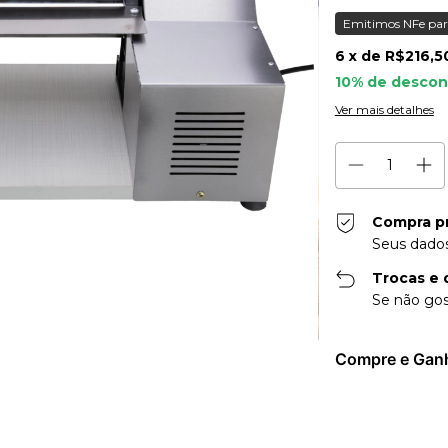
Emitimos NFe par
6
x de
R$216,5
10% de descon
Ver mais detalhes
Compra p
Seus dados
Trocas e 
Se não gos
Compre e Gan
Entregas para o CE