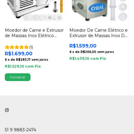
Moedor de Carne e Extrusor
Moedor De Carne Elétrico e
de Massas Inox Elétrico
Extrusor de Massas Inox Do
Bivolt
Cheff Cricri
R$1.599,00
(1)
6
x
de
R$266,50
sem juros
R$1.699,00
R$1.439,10
com
Pix
6
x
de
R$283,17
sem juros
R$1.529,10
com
Pix
51 9 9883-2474